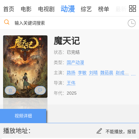
动漫
首页
电影
电视剧
综艺
榜单
最新
输入关键词搜索
魔天记
状态：
已完结
类型：
国产动漫
主演：
路扬
李敏
刘晴
魏茹晨
赵成晨
胡
导演：
王伟
年代：
2025
视频详细
播放地址：
不能播放，报错