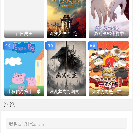
百日成王
斗罗大陆2：绝世唐门2023
游戏BUG修复中
6.0
5.0
9.0
小猪佩奇第十二季
从乱葬岗到幽冥之主
如果历史是一群喵大明皇朝篇
评论