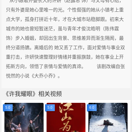
从小跟着外婆长大的许妍（赵露思 饰）与父母有心结，
只有外婆是她心里唯一的光。个性倔强的她从小镇考上重
点大学，孤身打拼近十年，才在大城市站稳脚跟。初来大
城市的她也曾短暂迷茫，虽与青年才俊沈皓明（陈伟霆
饰）步入婚姻，却因出生背景、思维差异而渐生隔阂，最
终分道扬镳。离婚后的 她又丢了工作，面对爱情与事业双
重打击，许妍快速整理好情绪并重振旗鼓，她在事业上开
拓新方向，领悟了亲情与爱情的真谛。 该剧改编自张
悦然的小说《大乔小乔》。
《许我耀眼》相关视频
5.0
5.0
6.0