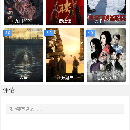
九门2026
御廷谣
凛冬下的罪恶
5.0
8.0
4.0
人鱼
江海潮生
地道女英雄
评论