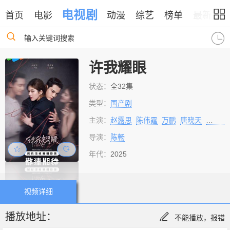
电视剧
首页
电影
动漫
综艺
榜单
最新
输入关键词搜索
许我耀眼
状态：
全32集
类型：
国产剧
主演：
赵露思
陈伟霆
万鹏
唐晓天
管梓净
导演：
陈畅
年代：
2025
视频详细
播放地址：
不能播放，报错