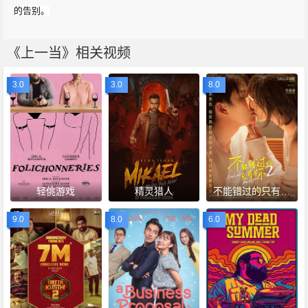
的告别。
《上一当》相关视频
3.0
3.0
8.0
轻佻游戏
精灵猎人
不能错过的只有你2
9.0
8.0
6.0