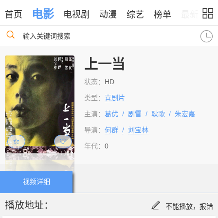
电影
首页
电视剧
动漫
综艺
榜单
最新
输入关键词搜索
上一当
状态：
HD
类型：
喜剧片
主演：
葛优
/
剧雪
/
耿歌
/
朱宏嘉
导演：
何群
/
刘宝林
年代：
0
视频详细
播放地址：
不能播放，报错